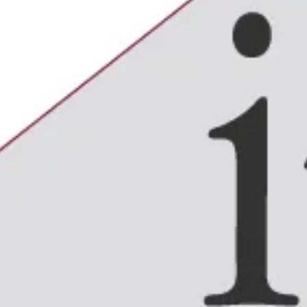
3
ssa e dalla
osta e, grazie al
responsive web
ne web
a PC, tablet e smartphone.
versione
pdf stampabile
per
ore ad anelli.
A PDF
2022
oggettivo