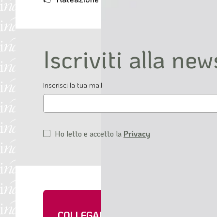
Iscriviti alla new
Email
Inserisci la tua mail
Ho letto e accetto la
Privacy
Condizioni
di
servizio
COLLEGAMENTI