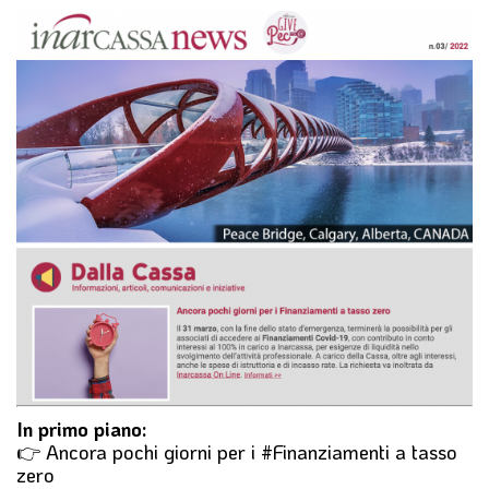
l
e
In primo piano:
👉 Ancora pochi giorni per i
#Finanziamenti
a tasso
zero