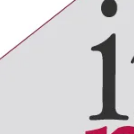
021
In primo piano:
👉 Esonero parziale contributi
👉 Finanziamenti Covid 19
👉 31 agosto-Scadenza non iscritti e SDI
👉 Tutorial modifiche regolamentari
Apri e stampa il pdf dalla sezione Document