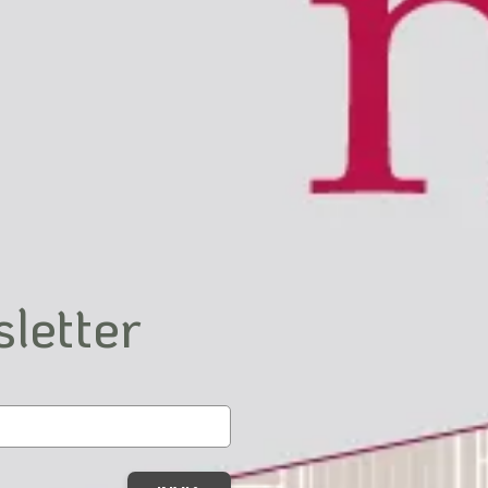
COLLEGAMENTI
Torna
all'indice
della
newsletter
sletter