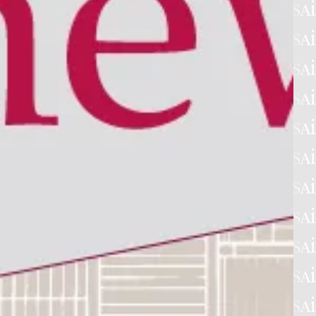
DOCUMENTI
InarcassaNe
ws n.7-
8/2021