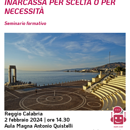
INARCASSA PER SCELTA O PER
l
NECESSITÀ
e
Seminario formativo
Reggio Calabria
2 febbraio 2024 | ore 14.30
Aula Magna Antonio Quistelli