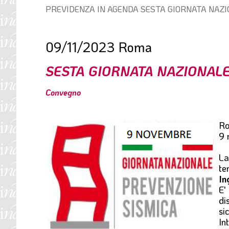
Percorso
PREVIDENZA IN AGENDA
SESTA GIORNATA NAZI
l
di
e
navigazione:
09/11/2023
Roma
SESTA GIORNATA NAZIONALE
Convegno
R
9 
L
te
In
E'
di
si
In