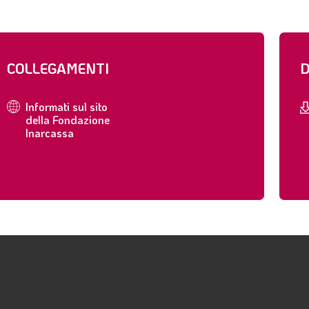
COLLEGAMENTI
D
Informati sul sito
della Fondazione
Inarcassa