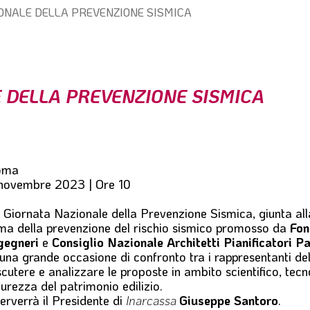
ONALE DELLA PREVENZIONE SISMICA
 DELLA PREVENZIONE SISMICA
oma
novembre 2023 | Ore 10
a
Giornata Nazionale della Prevenzione Sismica
, giunta al
ma della prevenzione del rischio sismico promosso da
Fon
gegneri
e
Consiglio Nazionale Architetti Pianificatori P
 una grande occasione di confronto tra i rappresentanti delle
scutere e analizzare le proposte in ambito scientifico, tecno
curezza del patrimonio edilizio.
terverrà il Presidente di
Inarcassa
Giuseppe Santoro
.