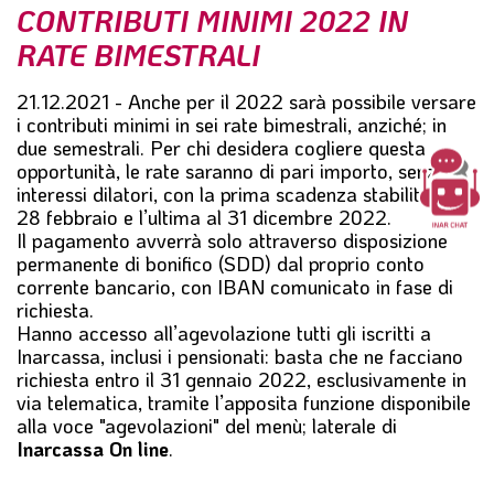
CONTRIBUTI MINIMI 2022 IN
l
e
RATE BIMESTRALI
21.12.2021 - Anche per il
2022
sarà possibile versare
i
contributi minimi in sei rate bimestrali
, anziché; in
due semestrali. Per chi desidera cogliere questa
opportunità, le rate saranno di pari importo, senza
interessi dilatori, con la prima scadenza stabilita al
28 febbraio e l’ultima al 31 dicembre 2022.
Il pagamento avverrà solo
attraverso disposizione
permanente di bonifico (SDD)
dal proprio conto
corrente bancario, con IBAN comunicato in fase di
richiesta.
Hanno accesso all’agevolazione tutti gli iscritti a
Inarcassa, inclusi i pensionati: basta che ne facciano
richiesta
entro il 31 gennaio 2022
, esclusivamente in
via telematica, tramite l’apposita funzione disponibile
alla voce "agevolazioni" del menù; laterale di
Inarcassa On line
.