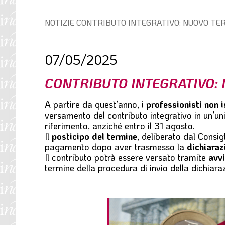
l
e
Percorso
NOTIZIE
CONTRIBUTO INTEGRATIVO: NUOVO TE
di
navigazione:
07/05/2025
CONTRIBUTO INTEGRATIVO: 
A partire da quest’anno, i
professionisti non i
versamento del contributo integrativo in un’un
riferimento, anziché entro il 31 agosto.
Il
posticipo del termine
, deliberato dal Consi
pagamento dopo aver trasmesso la
dichiaraz
Il contributo potrà essere versato tramite
avv
termine della procedura di invio della dichiara