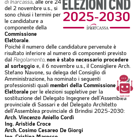
di Inarcassa
, alle ore 24
del 2 novembre u.s., si
sono chiusi i termini per
le candidature a
componente della
Commissione
Elettorale
.
Poiché il numero delle candidature pervenute è
risultato inferiore al numero di componenti previsto
dal
Regolamento,
non è stato necessario procedere
al sorteggio
e, il 6 novembre u.s., il Consigliere Arch.
Stefano Navone, su delega del Consiglio di
Amministrazione, ha nominato i seguenti
professionisti quali
membri della Commissione
Elettorale
per le elezioni suppletive per la
sostituzione del Delegato Ingegnere dell’Assemblea
provinciale di Sassari e del Delegato Architetto
dell’Assemblea provinciale di Brindisi 2025-2030:
Arch. Vincenzo Aniello Cordì
Ing. Aristide Croce
Arch. Cosimo Cesareo De Giorgi
Ing. Cristina Marocco