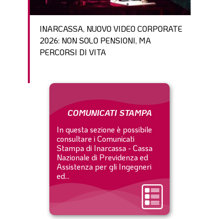
INARCASSA, NUOVO VIDEO CORPORATE
2026: NON SOLO PENSIONI, MA
PERCORSI DI VITA
COMUNICATI STAMPA
In questa sezione è possibile
consultare i Comunicati
Stampa di Inarcassa - Cassa
Nazionale di Previdenza ed
Assistenza per gli Ingegneri
ed...