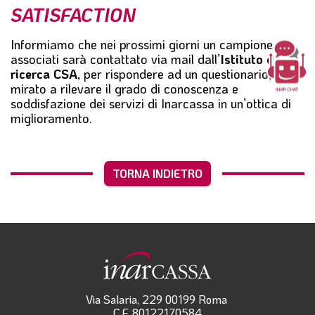
SATISFACTION
l
e
Informiamo che nei prossimi giorni un campione di
associati sarà contattato via mail dall’
Istituto di
ricerca CSA
, per rispondere ad un questionario,
mirato a rilevare il grado di conoscenza e
soddisfazione dei servizi di Inarcassa in un’ottica di
miglioramento.
TORNA INDIETRO
Via Salaria, 229 00199 Roma
C.F. 80122170584