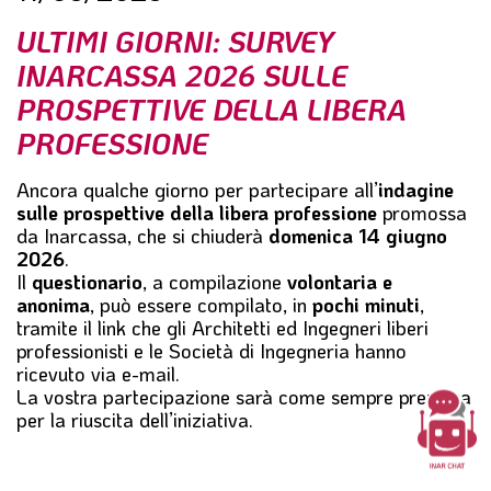
l
ULTIMI GIORNI: SURVEY
e
INARCASSA 2026 SULLE
PROSPETTIVE DELLA LIBERA
PROFESSIONE
Ancora qualche giorno per partecipare all’
indagine
sulle prospettive della libera professione
promossa
da Inarcassa, che si chiuderà
domenica 14 giugno
2026
.
Il
questionario
, a compilazione
volontaria e
anonima
, può essere compilato, in
pochi minuti
,
tramite il link che gli Architetti ed Ingegneri liberi
professionisti e le Società di Ingegneria hanno
ricevuto via e-mail.
La vostra partecipazione sarà come sempre preziosa
per la riuscita dell’iniziativa.