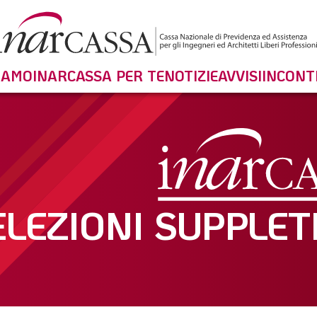
SIAMO
INARCASSA PER TE
NOTIZIE
AVVISI
INCONT
ELEZIONI SUPPLET