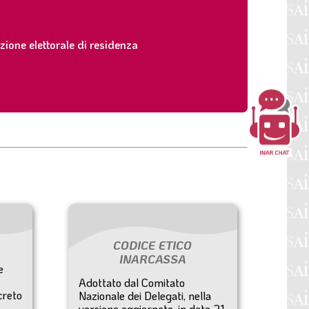
izione elettorale di residenza
CODICE ETICO
INARCASSA
e
Adottato dal Comitato
creto
Nazionale dei Delegati, nella
versione aggiornata, in data 21