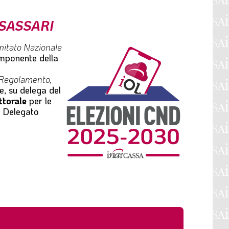
 SASSARI
mitato Nazionale
componente della
Regolamento,
e, su delega del
ttorale
per le
l Delegato