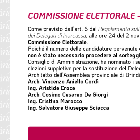
l
e
COMMISSIONE ELETTORALE - 
Come previsto dall’art. 6 del
Regolamento sulle
dei Delegati di Inarcassa
, alle ore 24 del 2 no
Commissione Elettorale
.
Poiché il numero delle candidature pervenute è
non è stato necessario procedere al sortegg
Consiglio di Amministrazione, ha nominato i se
elezioni suppletive per la sostituzione del De
Architetto dell’Assemblea provinciale di Brin
Arch. Vincenzo Aniello Cordì
Ing. Aristide Croce
Arch. Cosimo Cesareo De Giorgi
Ing. Cristina Marocco
Ing. Salvatore Giuseppe Sciacca