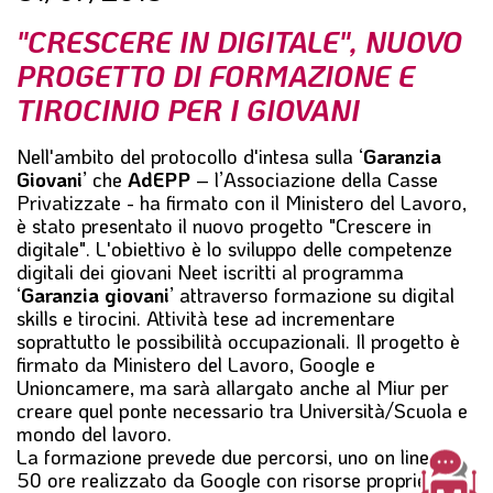
l
"CRESCERE IN DIGITALE", NUOVO
e
PROGETTO DI FORMAZIONE E
TIROCINIO PER I GIOVANI
Nell'ambito del protocollo d'intesa sulla ‘
Garanzia
Giovani
’ che
AdEPP
– l’Associazione della Casse
Privatizzate - ha firmato con il Ministero del Lavoro,
è stato presentato il nuovo progetto "
Crescere in
digitale
". L'obiettivo è lo sviluppo delle competenze
digitali dei giovani Neet iscritti al programma
‘
Garanzia giovani
’ attraverso formazione su digital
skills e tirocini. Attività tese ad incrementare
soprattutto le possibilità occupazionali. Il progetto è
firmato da
Ministero del Lavoro
,
Google
e
Unioncamere
, ma sarà allargato anche al
Miur
per
creare quel ponte necessario tra Università/Scuola e
mondo del lavoro.
La formazione prevede due percorsi, uno on line di
50 ore realizzato da Google con risorse proprie, ed