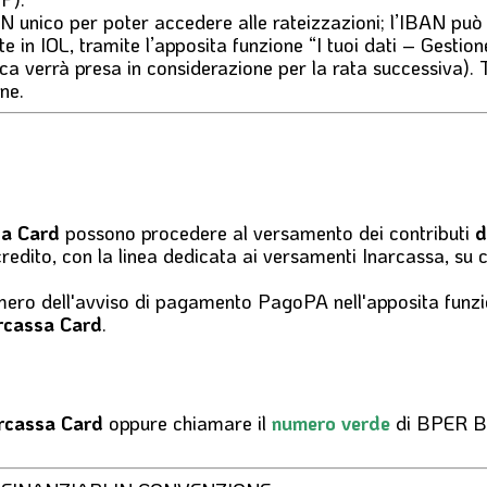
AN unico per poter accedere alle rateizzazioni; l’IBAN pu
 in IOL, tramite l’apposita funzione “I tuoi dati – Gesti
ca verrà presa in considerazione per la rata successiva).
ne.
sa Card
possono procedere al versamento dei contributi
d
credito, con la linea dedicata ai versamenti Inarcassa, su 
mero dell'
avviso di pagamento PagoPA
nell'apposita funz
rcassa Card
.
rcassa Card
oppure chiamare il
numero verde
di BPER 