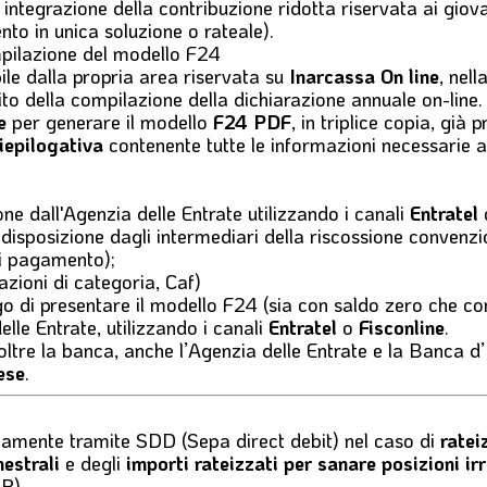
integrazione della contribuzione ridotta riservata ai giovan
to in unica soluzione o rateale).
ompilazione del modello F24
ile dalla propria area riservata su
Inarcassa On line
, nell
ito della compilazione della dichiarazione annuale on-line.
e
per generare il modello
F24 PDF
, in triplice copia, già
riepilogativa
contenente tutte le informazioni necessarie 
one dall'Agenzia delle Entrate utilizzando i canali
Entratel
disposizione dagli intermediari della riscossione convenzi
 di pagamento);
azioni di categoria, Caf)
go di presentare il modello F24 (sia con saldo zero che co
delle Entrate, utilizzando i canali
Entratel
o
Fisconline
.
tre la banca, anche l’Agenzia delle Entrate e la Banca d’
ese
.
riamente tramite
SDD
(Sepa direct debit)
nel caso di
ratei
estrali
e degli
importi rateizzati per sanare posizioni ir
OP)
.