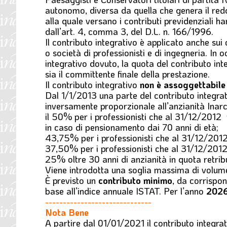
autonomo, diversa da quella che genera il redd
alla quale versano i contributi previdenziali ha
dall’art. 4, comma 3, del D.L. n. 166/1996.
Il contributo integrativo è applicato anche sui c
o società di professionisti e di ingegneria. In
integrativo dovuto, la quota del contributo inte
sia il committente finale della prestazione.
Il contributo integrativo
non è assoggettabile
Dal 1/1/2013 una parte del contributo integrativ
inversamente proporzionale all’anzianità Inar
il 50% per i professionisti che al 31/12/2012 
in caso di pensionamento dai 70 anni di età;
43,75% per i professionisti che al 31/12/2012
37,50% per i professionisti che al 31/12/2012
25% oltre 30 anni di anzianità in quota retribu
Viene introdotta una soglia massima di volume d
È previsto un
contributo minimo
, da corrispo
base all’indice annuale ISTAT. Per l’anno
202
------------------------------
Nota Bene
A partire dal
01/01/2021
il
contributo integra