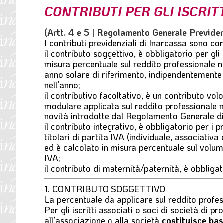
CONTRIBUTI PER GLI ISCRIT
l
e
(Artt. 4 e 5 |
Regolamento Generale Previde
I contributi previdenziali di Inarcassa sono con
il
contributo soggettivo
, è obbligatorio per gli
misura percentuale sul reddito professionale nett
anno solare di riferimento, indipendentemente 
nell’anno;
il
contributivo facoltativo
, è un contributo vol
modulare applicata sul reddito professionale 
novità introdotte dal Regolamento Generale d
il
contributo integrativo
, è obbligatorio per i pr
titolari di partita IVA (individuale
, associativa 
ed è calcolato in misura percentuale sul volume 
IVA;
il
contributo di maternità/paternità
, è obbligat
1. CONTRIBUTO SOGGETTIVO
La percentuale da applicare sul reddito profe
Per gli iscritti associati o soci di società di p
all’associazione o alla società
costituisce bas