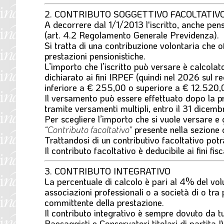
2. CONTRIBUTO SOGGETTIVO FACOLTATIV
A decorrere dal 1/1/2013 l'iscritto, anche pe
(art. 4.2 Regolamento Generale Previdenza).
Si tratta di una contribuzione
volontaria
che o
prestazioni pensionistiche.
L’importo che l’iscritto può versare è calcola
dichiarato ai fini IRPEF (quindi nel 2026 sul
inferiore a € 255,00 o superiore a € 12.520,
Il versamento può essere effettuato dopo la pre
tramite versamenti multipli, entro il 31 dicemb
Per scegliere l’importo che si vuole versare e 
“Contributo facoltativo”
presente nella sezione
Trattandosi di un contributivo facoltativo potr
Il contributo facoltativo è deducibile ai fini fi
3. CONTRIBUTO INTEGRATIVO
La percentuale di calcolo è pari al 4% del vol
associazioni professionali o a società di o tra p
committente della prestazione.
Il contributo integrativo è sempre dovuto da tutti
Paesaggisti e Conservatori titolari di partita I