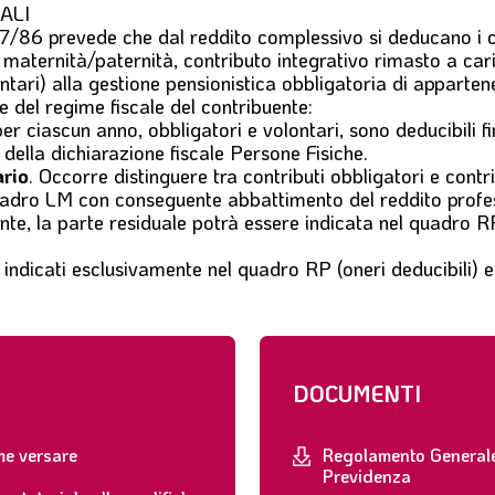
ALI
917/86 prevede che dal reddito complessivo si deducano i c
i maternità/paternità, contributo integrativo rimasto a cari
ontari) alla gestione pensionistica obbligatoria di apparten
e del regime fiscale del contribuente:
i per ciascun anno, obbligatori e volontari, sono deducibili
 della dichiarazione fiscale Persone Fisiche.
ario
. Occorre distinguere tra contributi obbligatori e contrib
quadro LM con conseguente abbattimento del reddito professio
te, la parte residuale potrà essere indicata nel quadro RP 
e indicati esclusivamente nel quadro RP (oneri deducibili) 
DOCUMENTI
e versare
Regolamento General
Previdenza