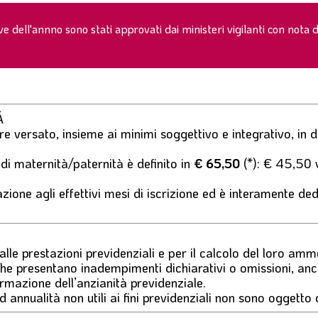
e dell'annno sono stati approvati dai ministeri vigilanti con not
Á
e versato, insieme ai minimi soggettivo e integrativo, in d
 di maternità/paternità è definito in
€ 65,50
(*): € 45,50 
zione agli effettivi mesi di iscrizione ed è interamente deduci
 alle prestazioni previdenziali e per il calcolo del loro amm
che presentano inadempimenti dichiarativi o omissioni, anc
rmazione dell’anzianità previdenziale.
ad annualità non utili ai fini previdenziali non sono oggetto 