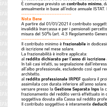
È comunque previsto un
contributo minimo
, 
annualmente in base all’indice annuale ISTAT.
------------------------------
Nota Bene
A partire dal
01/01/2021
il
contributo sogget
invalidità Inarcassa e per i pensionati percetto
misura del 50% (art. 4.3 Regolamento Genera
------------------------------
Il contributo minimo è
frazionabile
in dodices
di iscrizione nel mese solare.
La frazionabilità è inoltre applicata:
al
reddito dichiarato per l’anno di iscrizione
In tali casi infatti, su segnalazione dall’interes
all’albo professionale, escludendo così quel r
architetto.
al
reddito professionale IRPEF
qualora il pro
assimilata con durata inferiore all'anno solar
versare presso la
Gestione Separata Inps
la c
frazionamento del reddito verrà effettuato in d
soggettiva dovuta alla Cassa sul reddito profe
Il contributo soggettivo è interamente
deduci