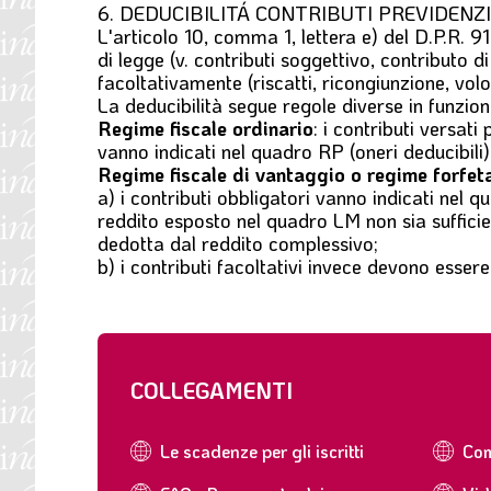
6. DEDUCIBILITÁ CONTRIBUTI PREVIDENZI
L'articolo 10, comma 1, lettera e) del D.P.R. 
di legge (v. contributi soggettivo, contributo d
facoltativamente (riscatti, ricongiunzione, vol
La deducibilità segue regole diverse in funzion
Regime fiscale ordinario
: i contributi versat
vanno indicati nel quadro RP (oneri deducibili)
Regime fiscale di vantaggio o regime forfet
a) i contributi obbligatori vanno indicati nel 
reddito esposto nel quadro LM non sia sufficien
dedotta dal reddito complessivo;
b) i contributi facoltativi invece devono esser
COLLEGAMENTI
Le scadenze per gli iscritti
Com