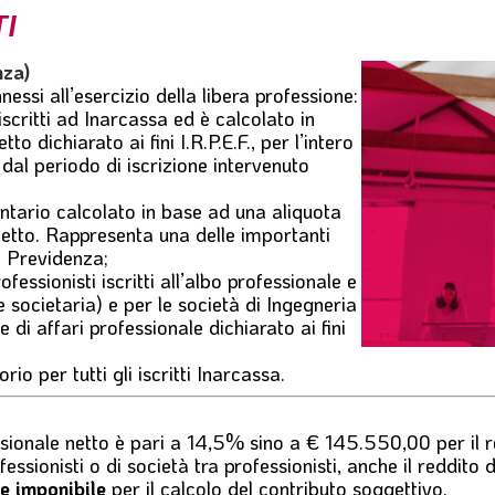
TI
nza
)
nessi all’esercizio della libera professione:
 iscritti ad Inarcassa ed è calcolato in
o dichiarato ai fini I.R.P.E.F., per l’intero
dal periodo di iscrizione intervenuto
ontario calcolato in base ad una aliquota
netto. Rappresenta una delle importanti
i Previdenza;
ofessionisti iscritti all’albo professionale e
e societaria) e p
er le società di Ingegneria
di affari professionale dichiarato ai fini
orio per tutti gli iscritti Inarcassa.
ssionale netto è pari a 14,5% sino a € 145.550,00 per il
rofessionisti o di società tra professionisti, anche il reddit
e imponibile
per il calcolo del contributo soggettivo.