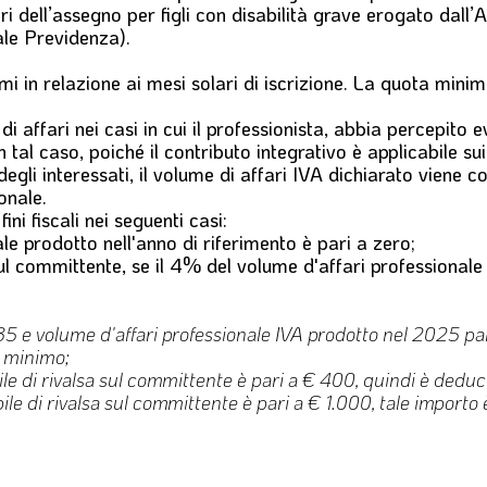
ori dell’assegno per figli con disabilità grave erogato dall
le Previdenza).
imi in relazione ai mesi solari di iscrizione. La quota min
i affari nei casi in cui il professionista, abbia percepito 
n tal caso, poiché il contributo integrativo è applicabile sui 
gli interessati, il volume di affari IVA dichiarato viene 
onale.
fini fiscali
nei seguenti casi:
ale prodotto nell'anno di riferimento è pari a zero;
sul committente, se il 4% del volume d'affari professionale 
5 e volume d'affari professionale IVA prodotto nel 2025 par
o minimo;
ile di rivalsa sul committente è pari a € 400, quindi è dedu
ile di rivalsa sul committente è pari a € 1.000, tale import