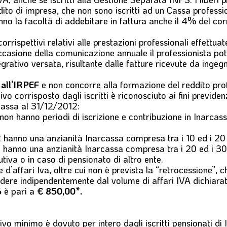
ito di impresa, che non sono iscritti ad un Cassa professi
nno la facoltà di addebitare in fattura anche il 4% del corri
orrispettivi relativi alle prestazioni professionali effettuat
 occasione della comunicazione annuale il professionista po
grativo versata, risultante dalle fatture ricevute da ingegn
 all’IRPEF
e non concorre alla formazione del reddito pro
o corrisposto dagli iscritti è riconosciuto ai fini previden
cassa al 31/12/2012:
non hanno periodi di iscrizione e contribuzione in Inarcas
 hanno una anzianità Inarcassa compresa tra i 10 ed i 20 
 hanno una anzianità Inarcassa compresa tra i 20 ed i 30
tiva o in caso di pensionato di altro ente.
’affari Iva, oltre cui non è prevista la “retrocessione”, c
ndere indipendentemente dal volume di affari IVA dichiara
6
è pari a
€ 850,00
*
.
tivo minimo
è dovuto
per intero
dagli iscritti pensionati di