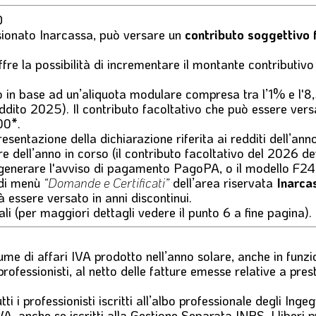
O
nsionato Inarcassa, può versare un
contributo soggettivo 
ffre la possibilità di incrementare il montante contribut
to in base ad un’aliquota modulare compresa tra l’1% e l'8
 reddito 2025). Il contributo facoltativo che può essere 
00
*
.
sentazione della dichiarazione riferita ai redditi dell’an
re dell’anno in corso (il contributo facoltativo del 2026 
generare l'
avviso di pagamento PagoPA
, o il modello F24
 di menù
“Domande e Certificati”
dell’area riservata
Inarca
à essere versato in anni discontinui.
scali (per maggiori dettagli vedere il punto 6 a fine pagina).
ume di affari IVA prodotto nell’anno solare, anche in funz
rofessionisti, al netto delle fatture emesse relative a prest
 i professionisti iscritti all’albo professionale degli Ingegn
VA, anche se iscritti alla Gestione Separata INPS. I liberi p