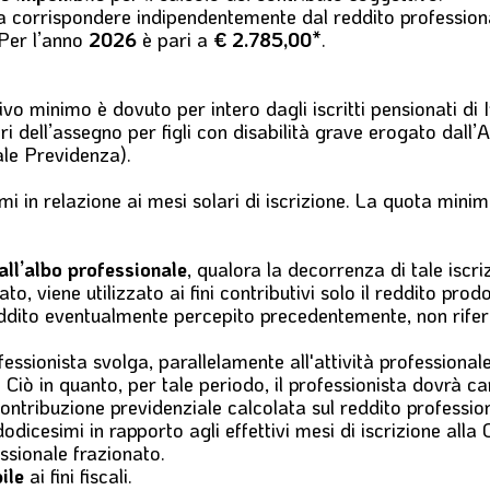
da corrispondere indipendentemente dal reddito professiona
 Per l’anno
2026
è pari a
€ 2.785,00
*
.
tivo minimo
è dovuto
per intero
dagli iscritti pensionati di
ri dell’assegno per figli con disabilità grave erogato dall’
le Previdenza).
imi in relazione ai mesi solari di iscrizione. La quota min
 all’albo professionale
, qualora la decorrenza di tale iscri
sato, viene utilizzato ai fini contributivi solo il reddito pro
eddito eventualmente percepito precedentemente, non riferib
fessionista svolga, parallelamente all'attività professiona
e. Ciò in quanto, per tale periodo, il professionista dovrà
ontribuzione previdenziale calcolata sul reddito professio
odicesimi in rapporto agli effettivi mesi di iscrizione all
ssionale frazionato.
bile
ai fini fiscali.