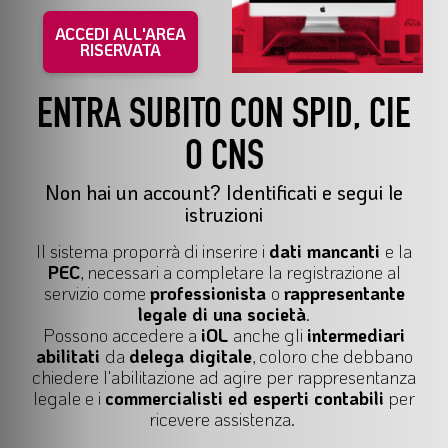
ACCEDI ALL'AREA
RISERVATA
ENTRA SUBITO CON SPID, CIE
O CNS
Non hai un account? Identificati e segui le
istruzioni
Il
sistema proporrà di inserire i
dati mancanti
e la
PEC
, necessari a completare la registrazione al
servizio come
professionista
o
rappresentante
legale di una società
.
Possono accedere a
iOL
anche gli
intermediari
abilitati
da
delega digitale
, coloro che debbano
chiedere l'abilitazione ad agire per
rappresentanza
legale
e i
commercialisti ed esperti contabili
per
ricevere assistenza.