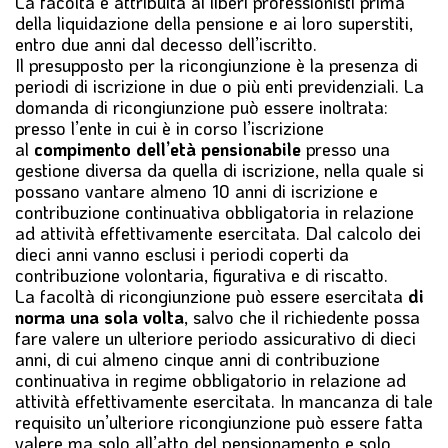
La facoltà è attribuita ai liberi professionisti prima
della liquidazione della pensione e ai loro superstiti,
entro due anni dal decesso dell’iscritto.
Il presupposto per la ricongiunzione è la presenza di
periodi di iscrizione in due o più enti previdenziali. La
domanda di ricongiunzione può essere inoltrata:
presso l’ente in cui è in corso l’iscrizione
al
compimento dell’età pensionabile
presso una
gestione diversa da quella di iscrizione, nella quale si
possano vantare almeno 10 anni di iscrizione e
contribuzione continuativa obbligatoria in relazione
ad attività effettivamente esercitata. Dal calcolo dei
dieci anni vanno esclusi i periodi coperti da
contribuzione volontaria, figurativa e di riscatto.
La facoltà di ricongiunzione può essere esercitata
di
norma una sola volta
, salvo che il richiedente possa
fare valere un ulteriore periodo assicurativo di dieci
anni, di cui almeno cinque anni di contribuzione
continuativa in regime obbligatorio in relazione ad
attività effettivamente esercitata. In mancanza di tale
requisito un’ulteriore ricongiunzione può essere fatta
valere ma solo all’atto del pensionamento e solo