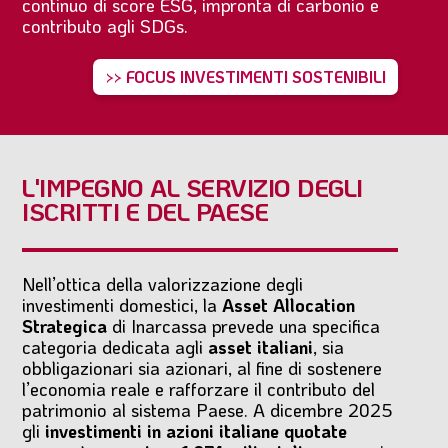
continuo di score ESG, impronta di carbonio e
contributo agli SDGs.
>> FOCUS INVESTIMENTI SOSTENIBILI
L'IMPEGNO AL SERVIZIO DEGLI
ISCRITTI E DEL PAESE
Nell’ottica della valorizzazione degli
investimenti domestici, la
Asset Allocation
Strategica
di Inarcassa prevede una specifica
categoria dedicata agli
asset italiani
, sia
obbligazionari sia azionari, al fine di sostenere
l’economia reale e rafforzare il contributo del
patrimonio al sistema Paese. A dicembre 2025
gli
investimenti in azioni italiane quotate