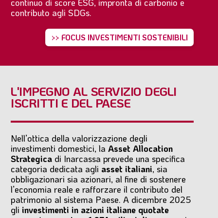
continuo di score ESG, impronta di carbonio e
contributo agli SDGs.
>> FOCUS INVESTIMENTI SOSTENIBILI
L'IMPEGNO AL SERVIZIO DEGLI
ISCRITTI E DEL PAESE
Nell’ottica della valorizzazione degli
investimenti domestici, la
Asset Allocation
Strategica
di Inarcassa prevede una specifica
categoria dedicata agli
asset italiani
, sia
obbligazionari sia azionari, al fine di sostenere
l’economia reale e rafforzare il contributo del
patrimonio al sistema Paese. A dicembre 2025
gli
investimenti in azioni italiane quotate