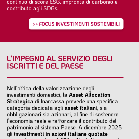
continuo di score ESG, impronta di carbonio e
contributo agli SDGs.
>> FOCUS INVESTIMENTI SOSTENIBILI
L'IMPEGNO AL SERVIZIO DEGLI
ISCRITTI E DEL PAESE
Nell’ottica della valorizzazione degli
investimenti domestici, la
Asset Allocation
Strategica
di Inarcassa prevede una specifica
categoria dedicata agli
asset italiani
, sia
obbligazionari sia azionari, al fine di sostenere
l’economia reale e rafforzare il contributo del
patrimonio al sistema Paese. A dicembre 2025
gli
investimenti in azioni italiane quotate