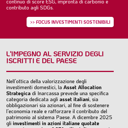
continuo di score ESG, impronta di carbonio e
contributo agli SDGs.
>> FOCUS INVESTIMENTI SOSTENIBILI
L'IMPEGNO AL SERVIZIO DEGLI
ISCRITTI E DEL PAESE
Nell’ottica della valorizzazione degli
investimenti domestici, la
Asset Allocation
Strategica
di Inarcassa prevede una specifica
categoria dedicata agli
asset italiani
, sia
obbligazionari sia azionari, al fine di sostenere
l’economia reale e rafforzare il contributo del
patrimonio al sistema Paese. A dicembre 2025
gli
investimenti in azioni italiane quotate