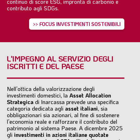
continuo di score ESG, impronta di carbonio e
contributo agli SDGs.
>> FOCUS INVESTIMENTI SOSTENIBILI
L'IMPEGNO AL SERVIZIO DEGLI
ISCRITTI E DEL PAESE
Nell’ottica della valorizzazione degli
investimenti domestici, la
Asset Allocation
Strategica
di Inarcassa prevede una specifica
categoria dedicata agli
asset italiani
, sia
obbligazionari sia azionari, al fine di sostenere
l’economia reale e rafforzare il contributo del
patrimonio al sistema Paese. A dicembre 2025
gli
investimenti in azioni italiane quotate